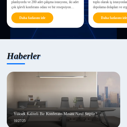
planlıyordu ve 200 adet çalışma istasyonu, iki adet
toplu olarak iş istasyonla
çok işlevli konferans odası ve bir resepsiyon
depolama dolapları ve er
alanına ihtiyaç duyuyordu. Kalite ve zamanında
alması gerekiyor. Kalite ve
teslimatı garanti altına almak için Aivent,
sağlamak için, şirketin we
Daha fazlasını izle
Daha fazlasını izle
özelleştirme, üretim...
Haberler
Yüksek Kaliteli Bir Konferans Masası Nasıl Seçilir?
10/27/25