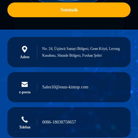
Sunmak
No. 24, Üçüncü Sanayi Bölgesi, Gean Köyü, Lecong
Kasabası, Shunde Bölgesi, Foshan Şehri
Adres
Sales10@esun-kintop.com
e-posta
0086-18038758657
Telefon