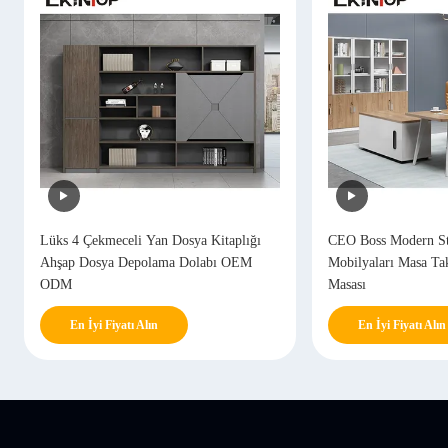
Lüks 4 Çekmeceli Yan Dosya Kitaplığı
CEO Boss Modern St
Ahşap Dosya Depolama Dolabı OEM
Mobilyaları Masa Ta
ODM
Masası
En İyi Fiyatı Alın
En İyi Fiyatı Alın