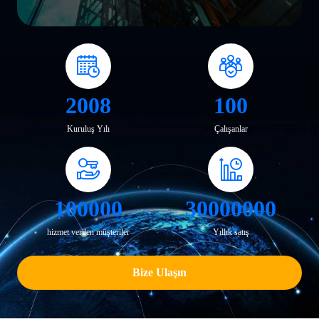
2008
100
Kuruluş Yılı
Çalışanlar
100000
30000000
hizmet verilen müşteriler
Yıllık satış
Bize Ulaşın